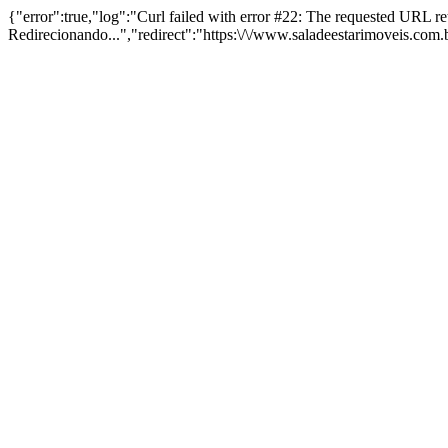
{"error":true,"log":"Curl failed with error #22: The requested URL 
Redirecionando...","redirect":"https:\/\/www.saladeestarimoveis.com