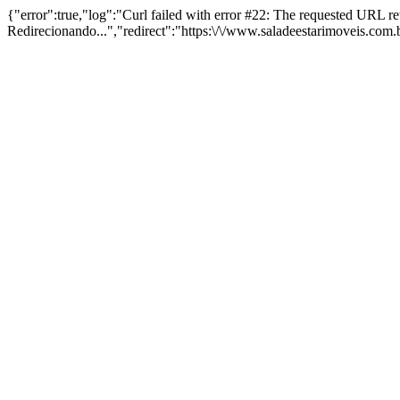
{"error":true,"log":"Curl failed with error #22: The requested URL 
Redirecionando...","redirect":"https:\/\/www.saladeestarimoveis.com