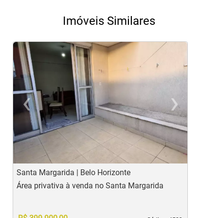
Imóveis Similares
‹
›
Previous
Ne
Santa Margarida | Belo Horizonte
B
Área privativa à venda no Santa Margarida
Á