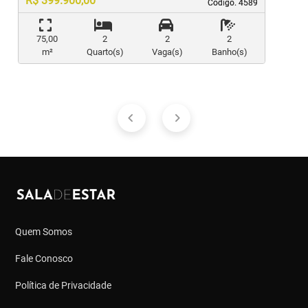
R$ 399.900,00
Código. 4589
Código. 4589
75,00
2
2
2
m²
Quarto(s)
Vaga(s)
Banho(s)
Quem Somos
Fale Conosco
Política de Privacidade