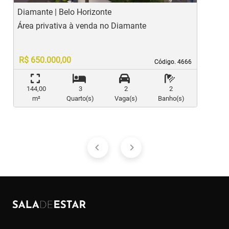
Diamante | Belo Horizonte
M
Área privativa à venda no Diamante
Á
c
R$ 650.000,00
Código. 4666
Código. 4666
144,00
3
2
2
m²
Quarto(s)
Vaga(s)
Banho(s)