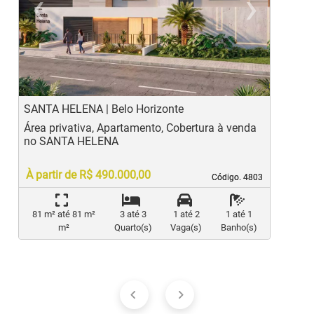
‹
›
Previous
Ne
SANTA HELENA | Belo Horizonte
B
Área privativa, Apartamento, Cobertura à venda
A
no SANTA HELENA
À partir de R$ 490.000,00
Código. 4803
Código. 4803
81 m² até 81 m²
3 até 3
1 até 2
1 até 1
m²
Quarto(s)
Vaga(s)
Banho(s)