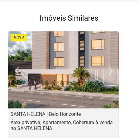
Imóveis Similares
NOVO
‹
›
Previous
Ne
SANTA HELENA | Belo Horizonte
B
Área privativa, Apartamento, Cobertura à venda
A
no SANTA HELENA