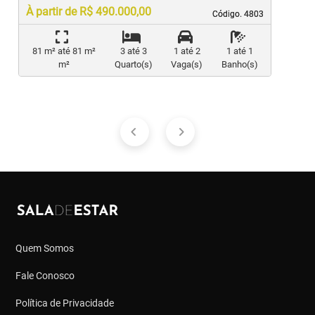
À partir de R$ 490.000,00
Código. 4803
Código. 4803
81 m² até 81 m²
3 até 3
1 até 2
1 até 1
m²
Quarto(s)
Vaga(s)
Banho(s)
Quem Somos
Fale Conosco
Política de Privacidade