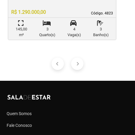
R$ 1.290.000,00
Código. 4823
Código. 4823
145,00
3
4
3
m²
Quarto(s)
Vaga(s)
Banho(s)
Quem Somos
Fale Conosco