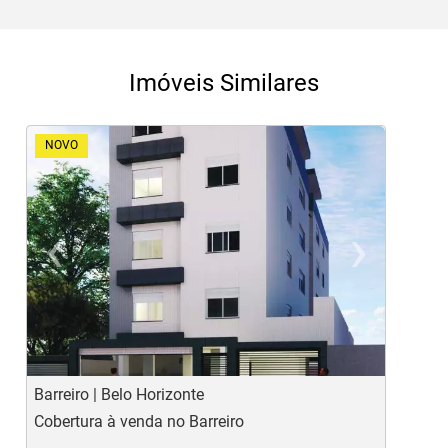
Imóveis Similares
NOVO
‹
›
Previous
Ne
Barreiro | Belo Horizonte
B
Cobertura à venda no Barreiro
C