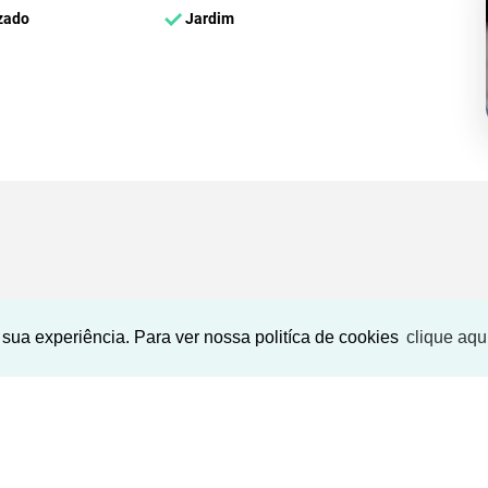
zado
Jardim
SEU NOME
*
sua experiência. Para ver nossa politíca de cookies
clique aqu
SEU E-MAIL
*