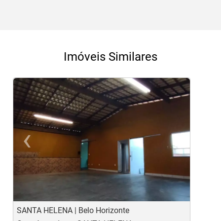
Imóveis Similares
‹
›
Previous
Ne
SANTA HELENA | Belo Horizonte
C