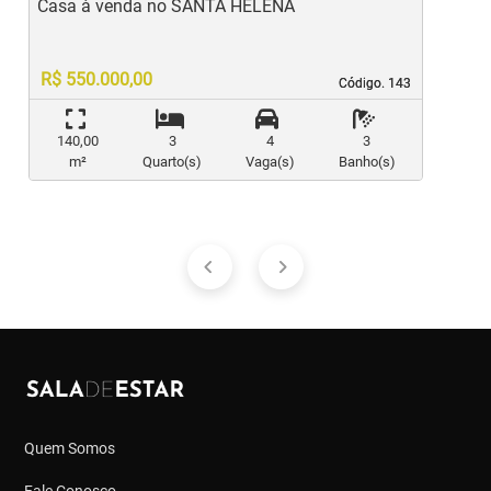
Casa à venda no SANTA HELENA
C
R$ 550.000,00
Código. 143
Código. 143
140,00
3
4
3
m²
Quarto(s)
Vaga(s)
Banho(s)
Quem Somos
Fale Conosco