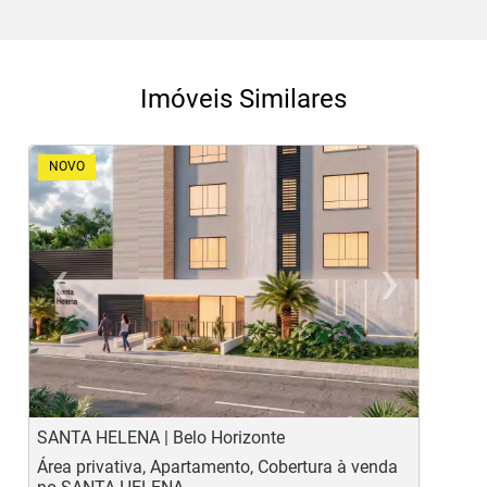
Imóveis Similares
NOVO
‹
›
Previous
Ne
SANTA HELENA | Belo Horizonte
B
Área privativa, Apartamento, Cobertura à venda
A