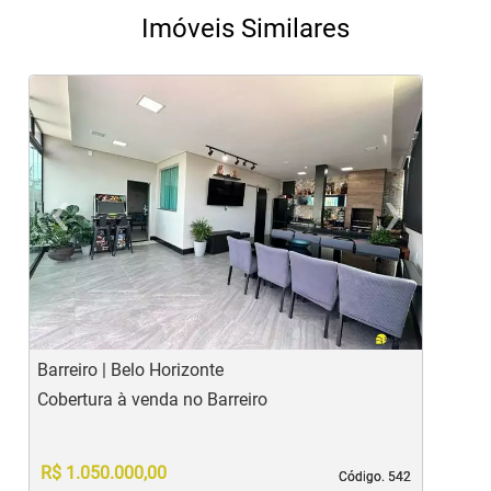
Imóveis Similares
‹
›
Previous
Ne
Barreiro | Belo Horizonte
S
Cobertura à venda no Barreiro
C
c
R$ 1.050.000,00
Código. 542
Código. 542