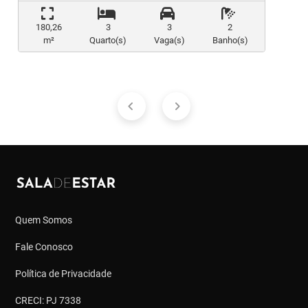
180,26
3
3
2
m²
Quarto(s)
Vaga(s)
Banho(s)
Quem Somos
Fale Conosco
Política de Privacidade
CRECI: PJ 7338