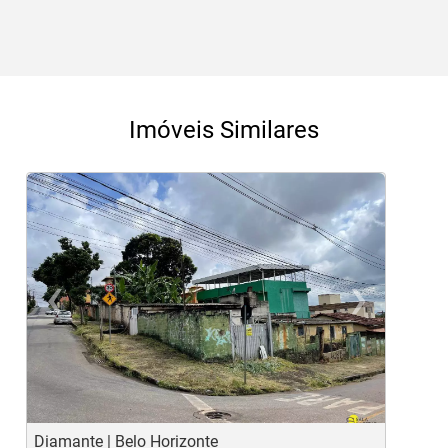
Imóveis Similares
‹
›
Previous
Ne
Diamante | Belo Horizonte
P