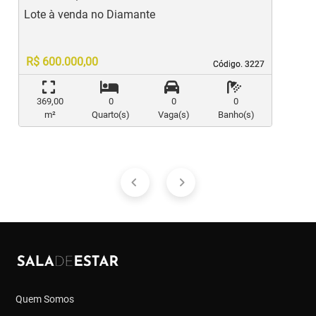
Lote à venda no Diamante
L
R$ 600.000,00
Código. 3227
Código. 3227
369,00
0
0
0
m²
Quarto(s)
Vaga(s)
Banho(s)
Quem Somos