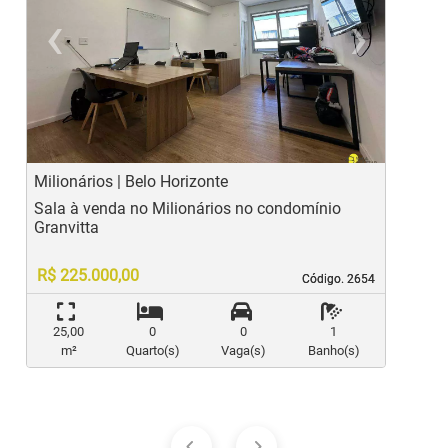
‹
›
Previous
Ne
Milionários | Belo Horizonte
M
Sala à venda no Milionários no condomínio
S
Granvitta
G
R$ 225.000,00
Código. 2654
Código. 2654
25,00
0
0
1
m²
Quarto(s)
Vaga(s)
Banho(s)