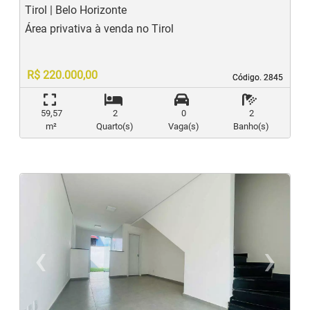
Tirol | Belo Horizonte
Área privativa à venda no Tirol
R$ 220.000,00
Código. 2845
Código. 2845
59,57
2
0
2
m²
Quarto(s)
Vaga(s)
Banho(s)
‹
›
Previous
N