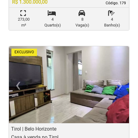
R$ 1.300.000,00
Código. 179
Código. 179
273,00
4
8
4
m²
Quarto(s)
Vaga(s)
Banho(s)
EXCLUSIVO
‹
›
Previous
N
Tirol | Belo Horizonte
Casa à venda no Tirol