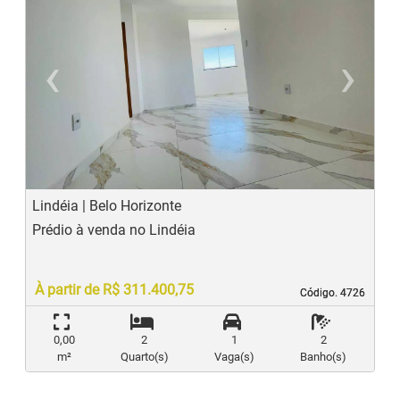
‹
›
Previous
N
Lindéia | Belo Horizonte
Prédio à venda no Lindéia
À partir de R$ 311.400,75
Código. 4726
Código. 4726
0,00
2
1
2
m²
Quarto(s)
Vaga(s)
Banho(s)