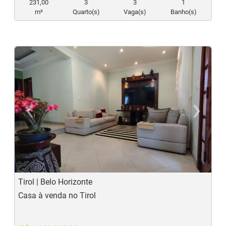
231,00
3
3
1
m²
Quarto(s)
Vaga(s)
Banho(s)
‹
›
Previous
N
Tirol | Belo Horizonte
Casa à venda no Tirol