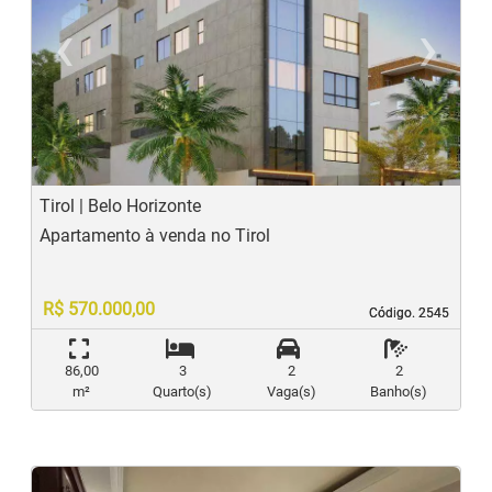
‹
›
Previous
N
Tirol | Belo Horizonte
Apartamento à venda no Tirol
R$ 570.000,00
Código. 2545
Código. 2545
86,00
3
2
2
m²
Quarto(s)
Vaga(s)
Banho(s)