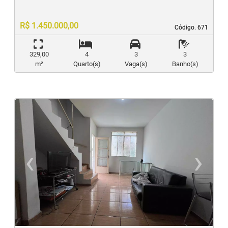
R$ 1.450.000,00
Código. 671
Código. 671
329,00
4
3
3
m²
Quarto(s)
Vaga(s)
Banho(s)
‹
›
Previous
N