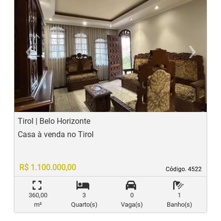
‹
›
Previous
N
Tirol | Belo Horizonte
Casa à venda no Tirol
R$ 1.100.000,00
Código. 4522
Código. 4522
360,00
3
0
1
m²
Quarto(s)
Vaga(s)
Banho(s)