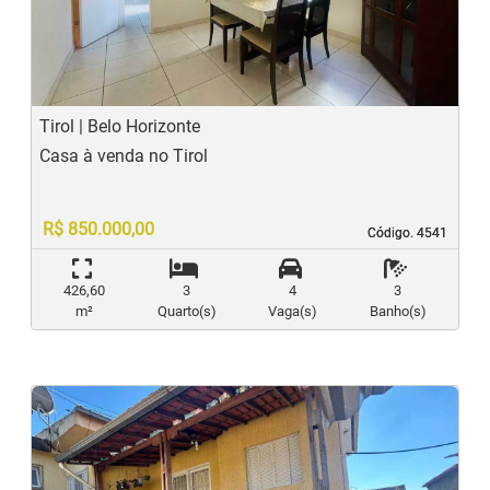
Previous
N
Tirol | Belo Horizonte
Casa à venda no Tirol
R$ 850.000,00
Código. 4541
Código. 4541
426,60
3
4
3
m²
Quarto(s)
Vaga(s)
Banho(s)