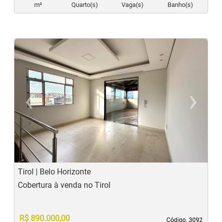
m²
Quarto(s)
Vaga(s)
Banho(s)
‹
›
Previous
N
Tirol | Belo Horizonte
Cobertura à venda no Tirol
R$ 890.000,00
Código. 3092
Código. 3092