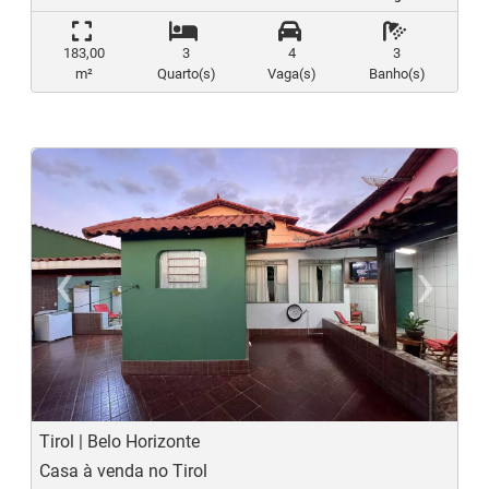
183,00
3
4
3
m²
Quarto(s)
Vaga(s)
Banho(s)
‹
›
Previous
N
Tirol | Belo Horizonte
Casa à venda no Tirol