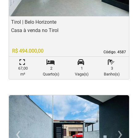
Tirol | Belo Horizonte
Casa à venda no Tirol
R$ 494.000,00
Código. 4587
Código. 4587
67,00
2
1
3
m²
Quarto(s)
Vaga(s)
Banho(s)
‹
›