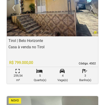
‹
›
Previous
N
Tirol | Belo Horizonte
Casa à venda no Tirol
R$ 799.000,00
Código. 4502
Código. 4502
259,54
5
4
3
m²
Quarto(s)
Vaga(s)
Banho(s)
NOVO