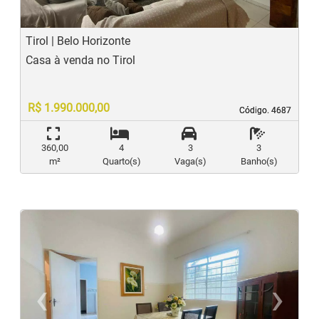
Tirol | Belo Horizonte
Casa à venda no Tirol
R$ 1.990.000,00
Código. 4687
Código. 4687
360,00
4
3
3
m²
Quarto(s)
Vaga(s)
Banho(s)
‹
›