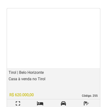
‹
›
Previous
N
Tirol | Belo Horizonte
Casa à venda no Tirol
R$ 620.000,00
Código. 255
Código. 255