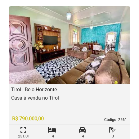
‹
›
Previous
N
Tirol | Belo Horizonte
Casa à venda no Tirol
R$ 790.000,00
Código. 2561
Código. 2561
231,01
4
4
3