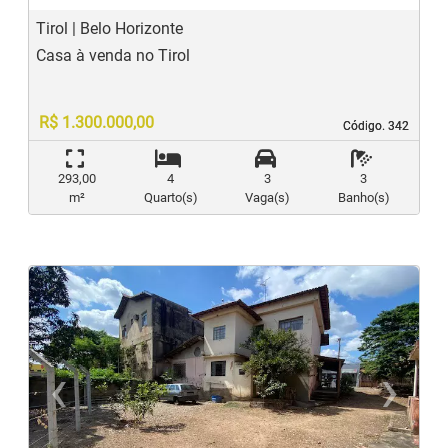
Tirol | Belo Horizonte
Casa à venda no Tirol
R$ 1.300.000,00
Código. 342
Código. 342
293,00
4
3
3
m²
Quarto(s)
Vaga(s)
Banho(s)
‹
›
Previous
N