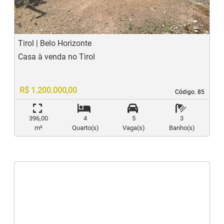
Tirol | Belo Horizonte
Casa à venda no Tirol
R$ 1.200.000,00
Código. 85
Código. 85
396,00
4
5
3
m²
Quarto(s)
Vaga(s)
Banho(s)