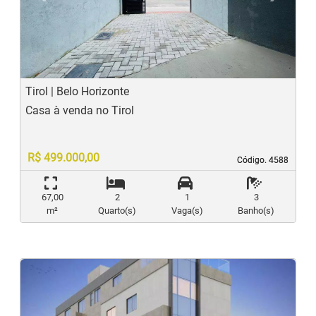
Previous
N
Tirol | Belo Horizonte
Casa à venda no Tirol
R$ 499.000,00
Código. 4588
Código. 4588
67,00
2
1
3
m²
Quarto(s)
Vaga(s)
Banho(s)