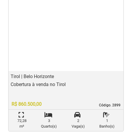
‹
›
Previous
N
Tirol | Belo Horizonte
Cobertura à venda no Tirol
R$ 860.500,00
Código. 2899
Código. 2899
72,28
3
2
1
m²
Quarto(s)
Vaga(s)
Banho(s)