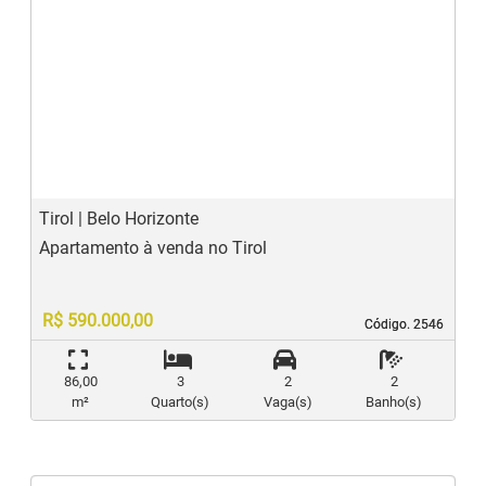
‹
›
Previous
N
Tirol | Belo Horizonte
Apartamento à venda no Tirol
R$ 590.000,00
Código. 2546
Código. 2546
86,00
3
2
2
m²
Quarto(s)
Vaga(s)
Banho(s)