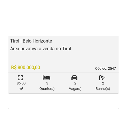
‹
›
Previous
N
Tirol | Belo Horizonte
Área privativa à venda no Tirol
R$ 800.000,00
Código. 2547
Código. 2547
86,00
3
2
2
m²
Quarto(s)
Vaga(s)
Banho(s)