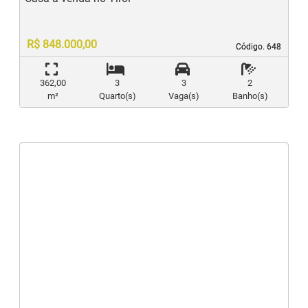
R$ 848.000,00
Código. 648
Código. 648
362,00
3
3
2
m²
Quarto(s)
Vaga(s)
Banho(s)
‹
›
Previous
N