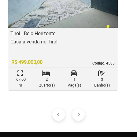
Previous
Ne
Tirol | Belo Horizonte
M
Casa à venda no Tirol
C
R$ 499.000,00
Código. 4588
Código. 4588
67,00
2
1
3
m²
Quarto(s)
Vaga(s)
Banho(s)